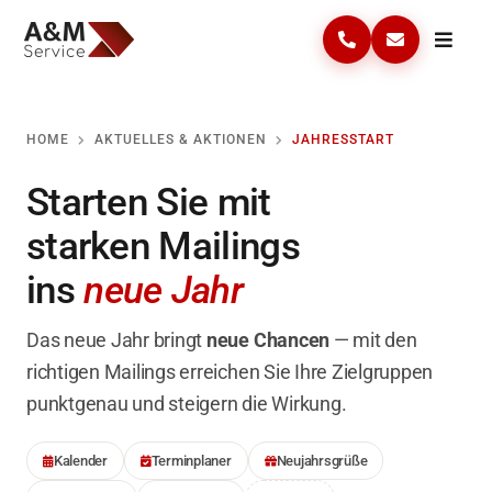
Skip
to
Toggle
Anrufen
Kontakt
Naviga
content
Home
HOME
AKTUELLES & AKTIONEN
JAHRESSTART
Lösungen
Starten Sie mit
Leistungen
starken Mailings
ins
neue Jahr
Aktuelles & Aktionen
Das neue Jahr bringt
Unternehmen
neue Chancen
— mit den
richtigen Mailings erreichen Sie Ihre Zielgruppen
Vorlagen & Infos
punktgenau und steigern die Wirkung.
Kalender
Terminplaner
Neujahrsgrüße