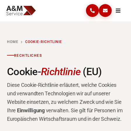
Skip
to
Toggle
Anrufen
Kontakt
Naviga
content
Home
HOME
COOKIE-RICHTLINIE
Lösungen
RECHTLICHES
Leistungen
Cookie-
Richtlinie
(EU)
Aktuelles & Aktionen
Diese Cookie-Richtlinie erläutert, welche Cookies
Unternehmen
und verwandten Technologien wir auf unserer
Website einsetzen, zu welchem Zweck und wie Sie
Vorlagen & Infos
Ihre
Einwilligung
verwalten. Sie gilt für Personen im
Europäischen Wirtschaftsraum und in der Schweiz.